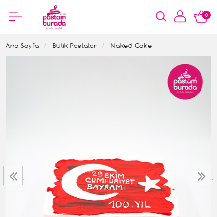
0
Ana Sayfa
Butik Pastalar
Naked Cake
‹
›