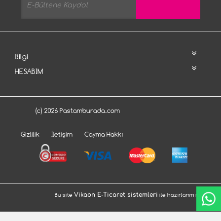
Bilgi
HESABIM
(c) 2026 Pastamburada.com
Gizlilik
İletişim
Cayma Hakkı
Bu site
Vikaon E-Ticaret sistemleri
ile hazırlanmıştır.