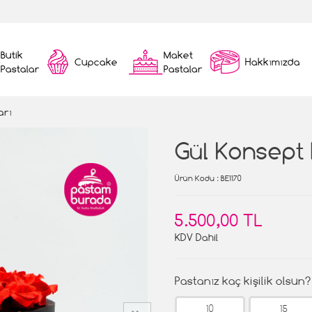
Butik
Maket
Cupcake
Hakkımızda
Pastalar
Pastalar
arı
Gül Konsept
Ürün Kodu
: BE1170
5.500,00 TL
KDV Dahil
Pastanız kaç kişilik olsun?
10
15