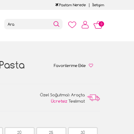
Pastam Nerede
İletişim
0
 Pasta
Favorilerime Ekle
Özel Soğutmalı Araçta
Ücretsiz
Teslimat
20
25
30