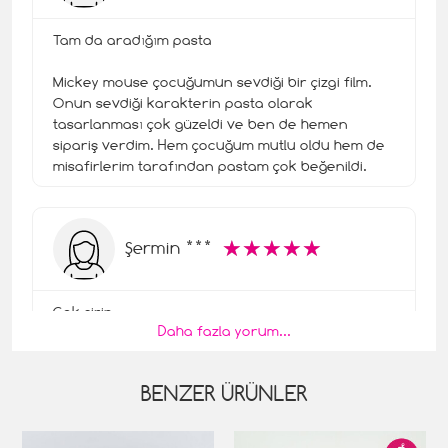
Tam da aradığım pasta
Mickey mouse çocuğumun sevdiği bir çizgi film.
Onun sevdiği karakterin pasta olarak
tasarlanması çok güzeldi ve ben de hemen
sipariş verdim. Hem çocuğum mutlu oldu hem de
misafirlerim tarafından pastam çok beğenildi.
☆
★
☆
★
☆
★
☆
★
☆
★
Şermin ***
Çok şirin
Daha fazla yorum...
Pasta siparişi kutlamalar için pastamburada
sayesinde büyük bir sorun olmaktan çıktı. Online
BENZER ÜRÜNLER
sipariş verdiğimiz pastamız çok tazeydi, Adresime
kadar getirildi. Hizmet harika, pasta mükemmel.