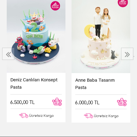
☆
★
☆
★
☆
★
☆
★
☆
★
Nalan ***
Şahane
Pastanın görüntüsü kadar taze olması ve lezzetli
olması da çok önemli. Gördüğüm bu pastayı
‹
›
sipariş ettiğim için çok memnunum. Gerçekten
pasta çok lezzetli. Pasta siparişinin ilk adresi
pastamburada
Deniz Canlıları Konsept
Anne Baba Tasarım
Pasta
Pasta
☆
★
☆
★
☆
★
☆
★
☆
★
Gizem ***
6.500,00 TL
6.000,00 TL
Ücretsiz Kargo
Ücretsiz Kargo
Canlı gibiydi
Pastanın resmini gördüğümde çok beğendim ve