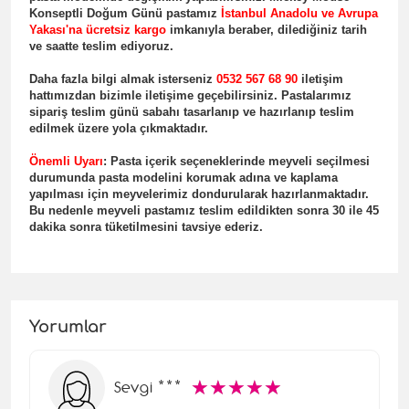
Konseptli Doğum Günü pastamız
İstanbul Anadolu ve Avrupa
Yakası'na ücretsiz kargo
imkanıyla beraber, dilediğiniz tarih
ve saatte teslim ediyoruz.
Daha fazla bilgi almak isterseniz
0532 567 68 90
iletişim
hattımızdan bizimle iletişime geçebilirsiniz. Pastalarımız
sipariş teslim günü sabahı tasarlanıp ve hazırlanıp teslim
edilmek üzere yola çıkmaktadır.
Önemli Uyar
ı
: Pasta içerik seçeneklerinde meyveli seçilmesi
durumunda pasta modelini korumak adına ve kaplama
yapılması için meyvelerimiz dondurularak hazırlanmaktadır.
Bu nedenle meyveli pastamız teslim edildikten sonra 30 ile 45
dakika sonra tüketilmesini tavsiye ederiz.
Yorumlar
☆
★
☆
★
☆
★
☆
★
☆
★
Sevgi ***