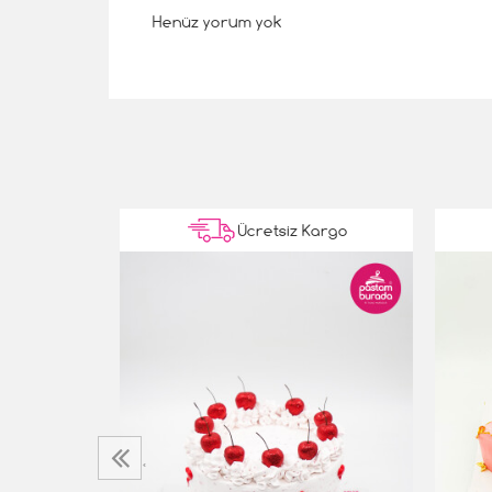
Henüz yorum yok
Kargo
Ücretsiz Kargo
asta
‹