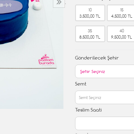
›
10
15
3.500,00 TL
4.500,00 TL
35
40
8.500,00 TL
9.500,00 TL
Gönderilecek Şehir
Semt
Teslim Saati