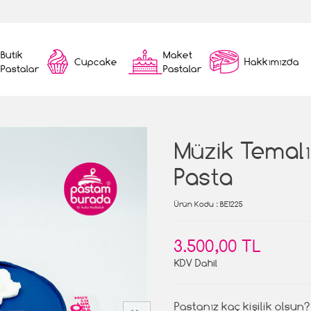
Butik
Maket
Cupcake
Hakkımızda
Pastalar
Pastalar
Müzik Temal
Pasta
Ürün Kodu
: BE1225
3.500,00 TL
KDV Dahil
Pastanız kaç kişilik olsun?