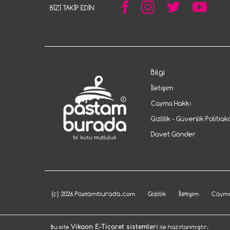
BIZI TAKIP EDIN
Bilgi
İletişim
Cayma Hakkı
Gizlilik - Güvenlik Politiak
Davet Gönder
(c) 2026 Pastamburada.com
Gizlilik
İletişim
Cayma
Bu site
Vikaon E-Ticaret sistemleri
ile hazırlanmıştır.