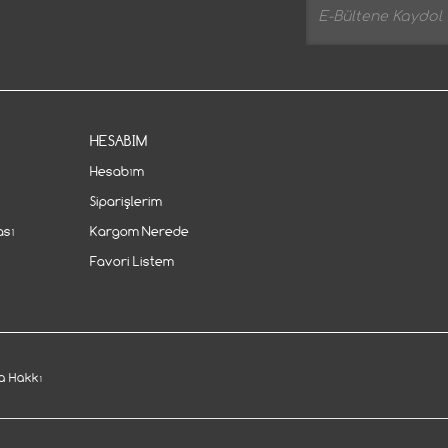
HESABIM
Hesabım
Siparişlerim
ası
Kargom Nerede
Favori Listem
 Hakkı