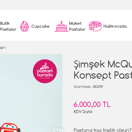
Butik
Maket
Cupcake
Hakkımızda
Pastalar
Pastalar
arı
Şimşek McQ
Konsept Pas
Ürün Kodu
: BE2019
6.000,00 TL
KDV Dahil
Pastanız kaç kişilik olsun?