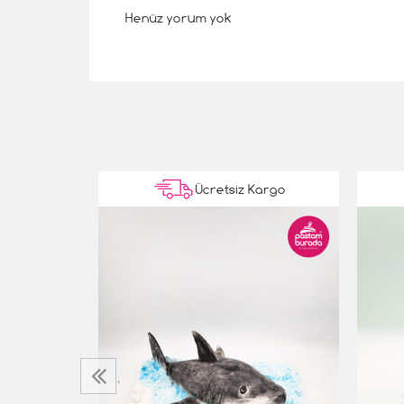
Henüz yorum yok
Kargo
Ücretsiz Kargo
lı Pasta
‹