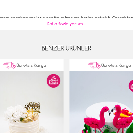
lması gereken tarih ve saatte adresime kadar getirildi. Gerçekten 
Daha fazla yorum...
derim.
BENZER ÜRÜNLER
Ücretsiz Kargo
Ücretsiz Kargo
verdim. Online olarak verdiğim sipariş beni utandırmadı. Hem gö
ayı seçtiğim için memnun oldum.