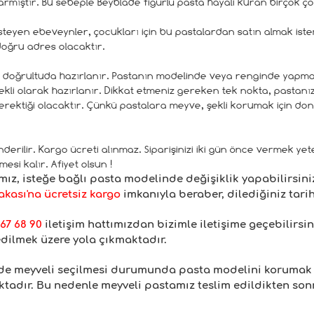
mıştır. Bu sebeple Beyblade figürlü pasta hayali kuran birçok ço
teyen ebeveynler, çocukları için bu pastalardan satın almak is
doğru adres olacaktır.
niz doğrultuda hazırlanır. Pastanın modelinde veya renginde yapmak 
lekli olarak hazırlanır. Dikkat etmeniz gereken tek nokta, pastanızı
gerektiği olacaktır. Çünkü pastalara meyve, şekli korumak için d
nderilir. Kargo ücreti alınmaz. Siparişinizi iki gün önce vermek yet
mesi kalır. Afiyet olsun !
z, isteğe bağlı pasta modelinde değişiklik yapabilirsin
kası'na ücretsiz kargo
imkanıyla beraber, dilediğiniz tarih
67 68 90
iletişim hattımızdan bizimle iletişime geçebilirsin
edilmek üzere yola çıkmaktadır.
inde meyveli seçilmesi durumunda pasta modelini korumak
adır. Bu nedenle meyveli pastamız teslim edildikten sonra