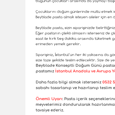
bugünün çocukları arasında da yaymayı başar
Çocuklarını doğum günlerinde mutlu etmek is
Beyblade pasta almak isteyen aileler için en 
Beyblade pasta, sizin siparişinizde belirttiği
Eğer pastanın çilekli olmasını isterseniz de çi
saat ile kırk beş dakika arasında tüketmek 
erimeden yemek gerekir.
Siparişiniz, İstanbul’un her iki yakasına da gö
size taze şekilde teslim edilecektir. Size de ye
Beyblade Konseptli
Doğum Günü pastamı
pastamız
İstanbul Anadolu ve Avrupa Ya
Daha fazla bilgi almak isterseniz
0532 5
sabahı tasarlanıp ve hazırlanıp teslim 
Önemli Uyar
ı
: Pasta içerik seçenekler
meyvelerimiz dondurularak hazırlanmakt
tavsiye ederiz.