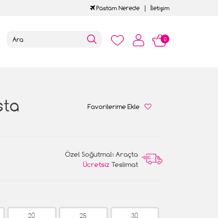
Pastam Nerede
İletişim
0
sta
Favorilerime Ekle
Özel Soğutmalı Araçta
Ücretsiz
Teslimat
20
25
30