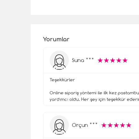
Yorumlar
☆
★
☆
★
☆
★
☆
★
☆
★
Suna ***
Teşekkürler
Online sipariş yöntemi ile ilk kez pastamb
yardımcı oldu. Her şey için teşekkür eder
☆
★
☆
★
☆
★
☆
★
☆
★
Orçun ***