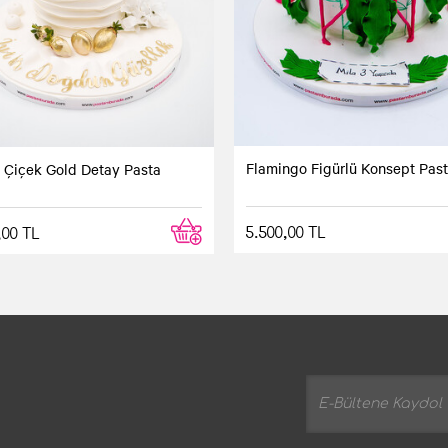
e gördüğüm ile birbir aynıydı ve çok tazeydi. Siparişim beklediğim
Flamingo Figürlü Konsept Pas
 Çiçek Gold Detay Pasta
5.500,00 TL
,00 TL
 sipariş etmek istedik. Sipariş formunu doldurduk ve siparişimizi v
Yorum yaz