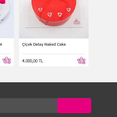
 saatte ulaştı. Hizmet kalitesi son derece
ta
Çiçek Detay Naked Cake
4.000,00 TL
erdik. Elimize tam vaktinde ulaştı.