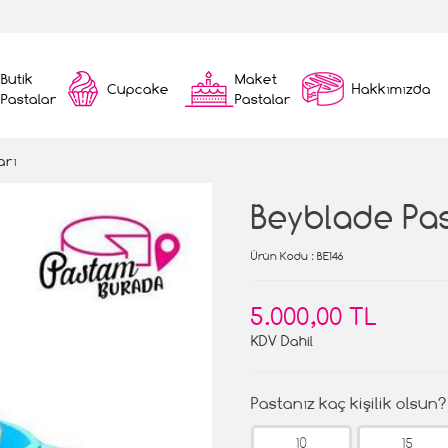
Butik
Maket
Cupcake
Hakkımızda
Pastalar
Pastalar
arı
Beyblade Pa
Ürün Kodu
: BE146
5.000,00 TL
KDV Dahil
Pastanız kaç kişilik olsun?
10
15