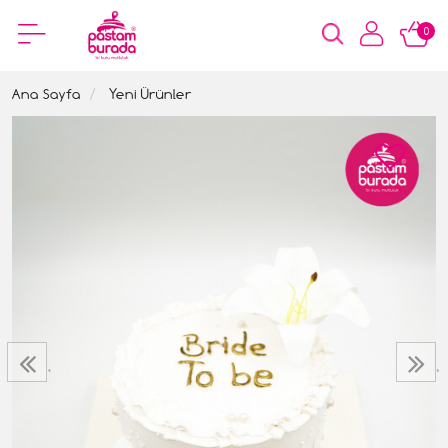
0
Ana Sayfa
Yeni Ürünler
‹
›