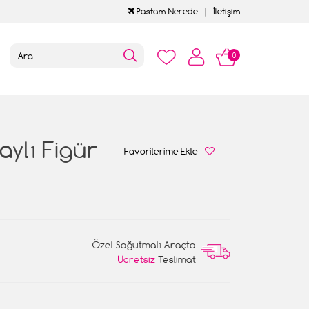
Pastam Nerede
İletişim
0
ylı Figür
Favorilerime Ekle
Özel Soğutmalı Araçta
Ücretsiz
Teslimat