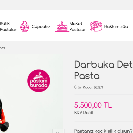
Butik
Maket
Cupcake
Hakkımızda
Pastalar
Pastalar
arı
Darbuka Deta
Pasta
Ürün Kodu
: BE1271
5.500,00 TL
KDV Dahil
Pastanız kaç kişilik olsun?