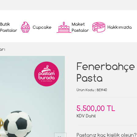
Butik
Maket
Cupcake
Hakkımızda
Pastalar
Pastalar
arı
Fenerbahçe
Pasta
Ürün Kodu
: BE1940
5.500,00 TL
KDV Dahil
Pastanız kaç kişilik olsun?