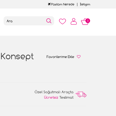
Pastam Nerede
İletişim
0
 Konsept
Favorilerime Ekle
Özel Soğutmalı Araçta
Ücretsiz
Teslimat