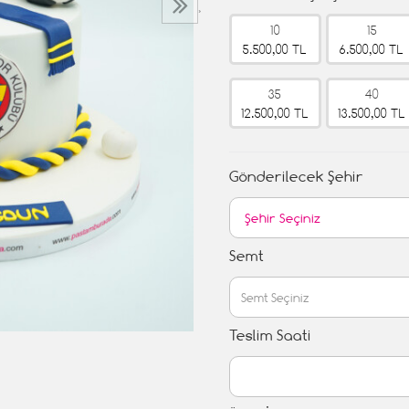
›
10
15
5.500,00 TL
6.500,00 TL
35
40
12.500,00 TL
13.500,00 TL
Gönderilecek Şehir
Semt
Teslim Saati