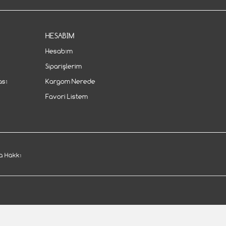
HESABIM
Hesabım
Siparişlerim
ası
Kargom Nerede
Favori Listem
 Hakkı