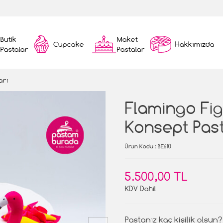
Butik
Maket
Cupcake
Hakkımızda
Pastalar
Pastalar
arı
Flamingo Fig
Konsept Pas
Ürün Kodu
: BE610
5.500,00 TL
KDV Dahil
Pastanız kaç kişilik olsun?