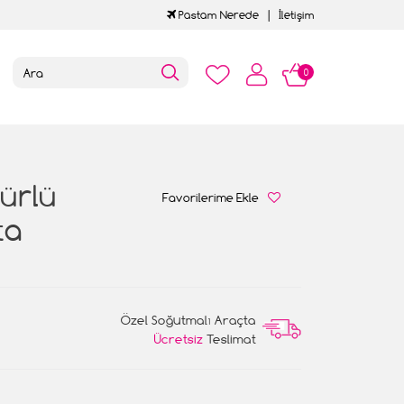
Pastam Nerede
İletişim
0
ürlü
Favorilerime Ekle
ta
Özel Soğutmalı Araçta
Ücretsiz
Teslimat