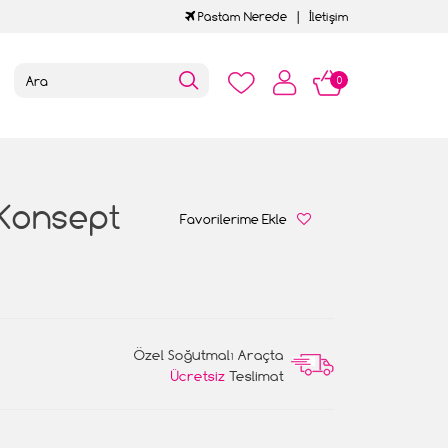
Pastam Nerede
İletişim
0
 Konsept
Favorilerime Ekle
Özel Soğutmalı Araçta
Ücretsiz
Teslimat