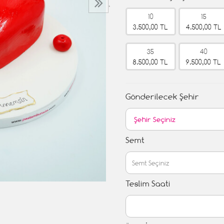
›
10
15
3.500,00 TL
4.500,00 TL
35
40
8.500,00 TL
9.500,00 TL
Gönderilecek Şehir
Semt
Teslim Saati