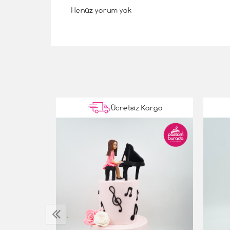
Henüz yorum yok
Kargo
Ücretsiz Kargo
‹