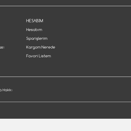
HESABIM
Hesabım
Siparişlerim
ası
Kargom Nerede
Favori Listem
 Hakkı