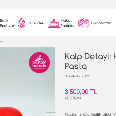
Butik
Maket
Cupcake
Hakkımızda
Pastalar
Pastalar
arı
Kalp Detaylı
Pasta
Ürün Kodu
: BE1826
3.500,00 TL
KDV Dahil
Pastanız kaç kişilik olsun?