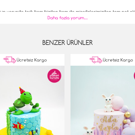
n yanında tadı hem bizden hem de misafirlerimizden tam not aldı.
Daha fazla yorum...
BENZER ÜRÜNLER
Ücretsiz Kargo
Ücretsiz Kargo
dı ve hemen sipariş formunu doldurdum. Pastam adresime getiril
ım.