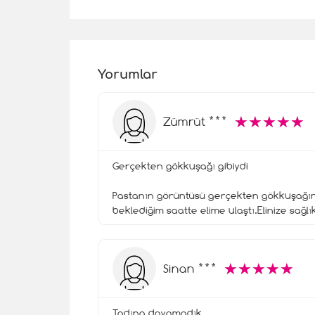
Yorumlar
☆
★
☆
★
☆
★
☆
★
☆
★
Zümrüt ***
Gerçekten gökkuşağı gibiydi
Pastanın görüntüsü gerçekten gökkuşağına
beklediğim saatte elime ulaştı.Elinize sağlı
☆
★
☆
★
☆
★
☆
★
☆
★
Sinan ***
Tadına doyamadık