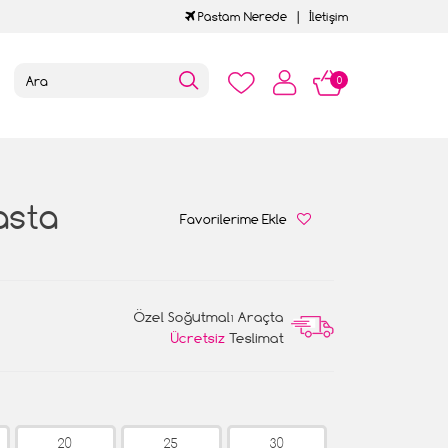
Pastam Nerede
İletişim
0
asta
Favorilerime Ekle
Özel Soğutmalı Araçta
Ücretsiz
Teslimat
20
25
30