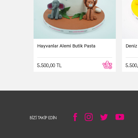
Online sipariş formunu doldurarak 5 yaşı
birlikte tadıyla da hem bizi hem de misafi
Hayvanlar Alemi Butik Pasta
Deniz 
5.500,00 TL
5.500
BIZI TAKIP EDIN