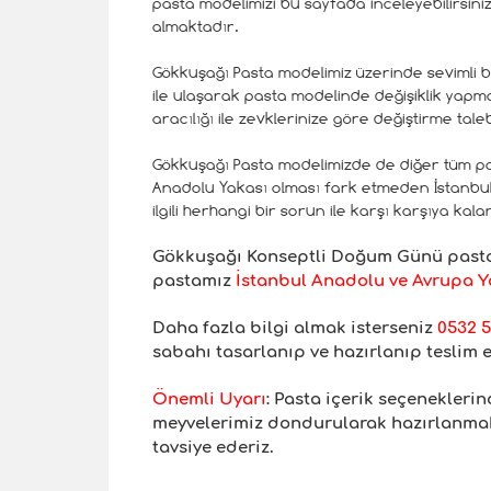
pasta modelimizi bu sayfada inceleyebilirsini
almaktadır.
Gökkuşağı Pasta modelimiz üzerinde sevimli bi
ile ulaşarak pasta modelinde değişiklik yapma
aracılığı ile zevklerinize göre değiştirme tale
Gökkuşağı Pasta modelimizde de diğer tüm pa
Anadolu Yakası olması fark etmeden İstanbul i
ilgili herhangi bir sorun ile karşı karşıya kal
Gökkuşağı Konseptli
Doğum Günü pastam
pastamız
İstanbul Anadolu ve Avrupa Ya
Daha fazla bilgi almak isterseniz
0532 5
sabahı tasarlanıp ve hazırlanıp teslim 
Önemli Uyar
ı
: Pasta içerik seçenekler
meyvelerimiz dondurularak hazırlanmakt
tavsiye ederiz.