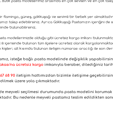
z. Butik pasta modellerimiz arasında en çok sevilen ve en çok tal
r flamingo, güneş, gökkuşağı ve sevimli bir bebek yer almaktadır. 
mızı talep edebilirsiniz. Ayrıca Gökkuşağı Pastamızın içeriğini de
binde bulunabilirsiniz.
sta modellerimizde olduğu gibi ücretsiz kargo imkanı bulunmakta
li içerisinde bulunan tüm ilçelere ücretsiz olarak kargolanmaktadır
an kişiler; alt kısımda bulunan iletişim numarası aracılığı ile son 
ız, isteğe bağlı pasta modelinde değişiklik yapabilirsi
kası'na ücretsiz kargo
imkanıyla beraber, dilediğiniz tarih
67 68 90
iletişim hattımızdan bizimle iletişime geçebilirsin
edilmek üzere yola çıkmaktadır.
inde meyveli seçilmesi durumunda pasta modelini korumak
adır. Bu nedenle meyveli pastamız teslim edildikten sonra