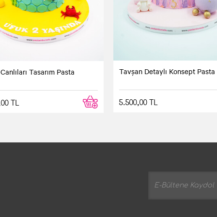
na giren çocuğumun doğum günü pastası olarak sipariş ettim. Ço
rlermizi hayran bıraktı. Teşekkür ederim.
Yorum yaz
Tavşan Detaylı Konsept Pasta
Canlıları Tasarım Pasta
5.500,00 TL
,00 TL