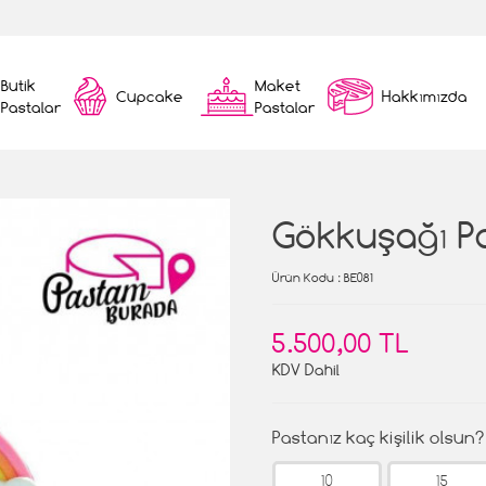
Butik
Maket
Cupcake
Hakkımızda
Pastalar
Pastalar
Gökkuşağı P
Ürün Kodu
: BE081
5.500,00 TL
KDV Dahil
Pastanız kaç kişilik olsun?
10
15