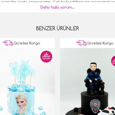
 güzel bir pasta görmemiştim. Çok beğendiğimiz için siparişimiz
Daha fazla yorum...
e sağlık.
BENZER ÜRÜNLER
Ücretsiz Kargo
Ücretsiz Kargo
rçekten sürpriz oldu. Pastamız harikaydı ve tam saatinde geldiği iç
a görüştüğüm kişi benimle çok ilgilendi ve benim isteklerimi göz