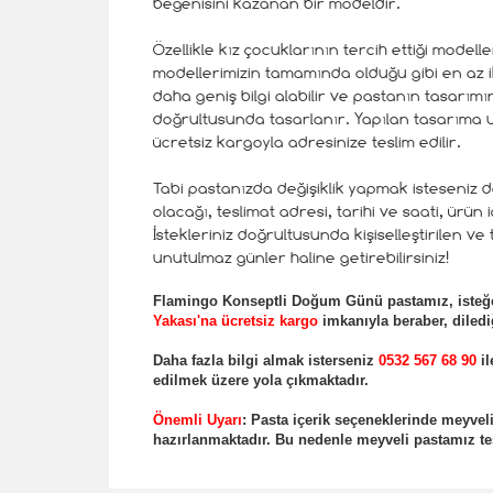
beğenisini kazanan bir modeldir.
Özellikle kız çocuklarının tercih ettiği model
modellerimizin tamamında olduğu gibi en az 
daha geniş bilgi alabilir ve pastanın tasarımınd
doğrultusunda tasarlanır. Yapılan tasarıma uy
ücretsiz kargoyla adresinize teslim edilir.
Tabi pastanızda değişiklik yapmak isteseniz 
olacağı, teslimat adresi, tarihi ve saati, ürün 
İstekleriniz doğrultusunda kişiselleştirilen ve
unutulmaz günler haline getirebilirsiniz!
Flamingo Konseptli
Doğum Günü pastamız, isteğe
Yakası'na ücretsiz kargo
imkanıyla beraber, dilediğ
Daha fazla bilgi almak isterseniz
0532 567 68 90
il
edilmek üzere yola çıkmaktadır.
Önemli Uyar
ı
: Pasta içerik seçeneklerinde meyv
hazırlanmaktadır. Bu nedenle meyveli pastamız tes