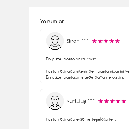
Yorumlar
☆
★
☆
★
☆
★
☆
★
☆
★
Sinan ***
En güzel pastalar burada
Pastamburada sitesinden pasta siparişi verm
En güzel pastalar sitede daha ne olsun.
☆
★
☆
★
☆
★
☆
★
☆
★
Kurtuluş ***
Pastamburada ekibine teşekkürler.