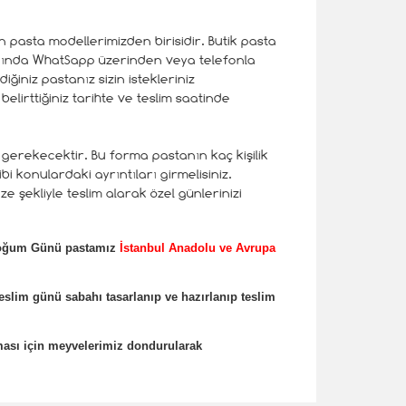
n pasta modellerimizden birisidir. Butik pasta
kkında WhatSapp üzerinden veya telefonla
iğiniz pastanız sizin istekleriniz
lirttiğiniz tarihte ve teslim saatinde
gerekecektir. Bu forma pastanın kaç kişilik
ibi konulardaki ayrıntıları girmelisiniz.
e şekliyle teslim alarak özel günlerinizi
 Doğum Günü pastamız
İstanbul Anadolu ve Avrupa
teslim günü sabahı tasarlanıp ve hazırlanıp teslim
ması için meyvelerimiz dondurularak