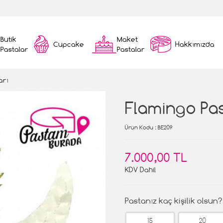
Butik
Maket
Cupcake
Hakkımızda
Pastalar
Pastalar
arı
Flamingo Pa
Ürün Kodu
: BE209
7.000,00 TL
KDV Dahil
Pastanız kaç kişilik olsun?
15
20