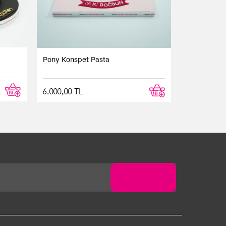
Pony Konspet Pasta
6.000,00 TL
rttiğimiz saatte teslim edildi. Teşekkür