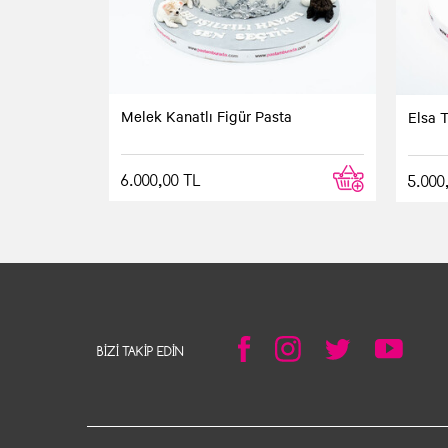
☆
★
☆
★
☆
★
☆
★
☆
★
Sedef ***
Melek Kanatlı Figür Pasta
Elsa 
Çok çok güzeldi
6.000,00 TL
5.000
Kızımın doğum günü için bu pastayı sipariş 
ederiz Pastamburada.
BIZI TAKIP EDIN