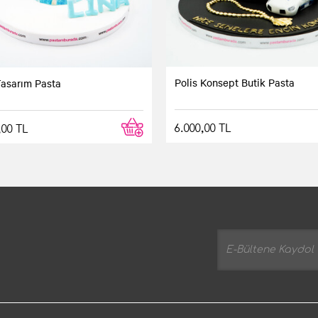
Polis Konsept Butik Pasta
Tasarım Pasta
6.000,00 TL
,00 TL
ettim. Çok güzel bir pastaydı. Kızım gibi bizde çok sevdik. Tam beli
Yorum yaz