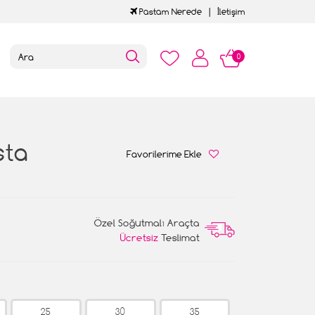
Pastam Nerede
İletişim
0
sta
Favorilerime Ekle
Özel Soğutmalı Araçta
Ücretsiz
Teslimat
25
30
35