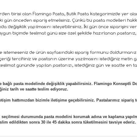
lerden birisi olan Flamingo Pasta, Butik Pasta kategorimizde yer ala
iki gün önceden sipariş etmelisiniz. Çünkü bu pasta modelleri ha
a değişiklik yapılmasını isteyebilirsiniz. İki gün önce siparişini verd
gun biçimde teslimat günü size özel şekilde hazırlanan pastanız, be
de istemeseniz de ürün sayfasındaki sipariş formunu doldurmanız 
içeriği tercihiniz ve pastanın üzerine yazılmasını istediğiniz metin g
 teslimat gününde yapılan pastanızı, istediğiniz gün ve saatte en taz
 bağlı pasta modelinde değişiklik yapabilirsiniz. Flamingo Konseptli
iniz tarih ve saatte teslim ediyoruz.
etişim hattımızdan bizimle iletişime geçebilirsiniz. Pastalarımız sipariş 
eli seçilmesi durumunda pasta modelini korumak adına ve kaplama yapıl
lim edildikten sonra 30 ile 45 dakika sonra tüketilmesini tavsiye ederiz.