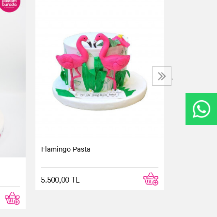
Deniz Kızı 
5.500,00 T
›
Flamingo Pasta
5.500,00 TL