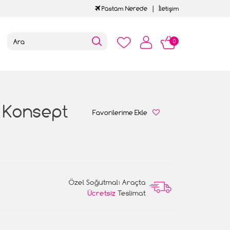
Pastam Nerede
İletişim
0
r Konsept
Favorilerime Ekle
Özel Soğutmalı Araçta
Ücretsiz
Teslimat