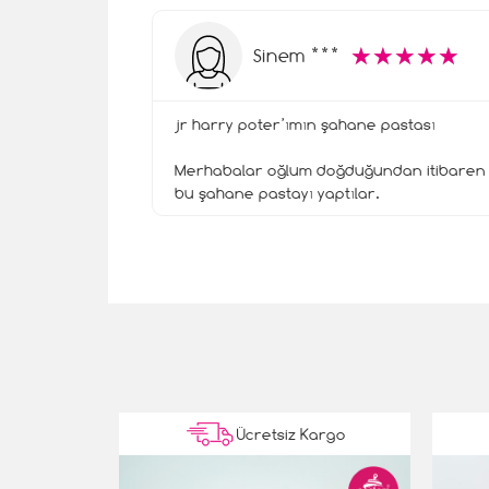
☆
★
☆
★
☆
★
☆
★
☆
★
Sinem ***
jr harry poter’ımın şahane pastası
Merhabalar oğlum doğduğundan itibaren ya
bu şahane pastayı yaptılar.
Kargo
Ücretsiz Kargo