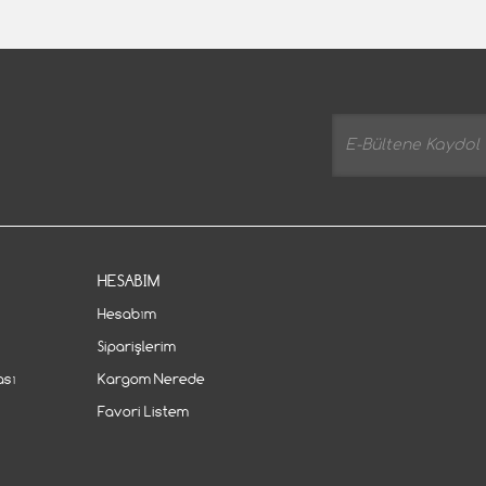
HESABIM
Hesabım
Siparişlerim
ası
Kargom Nerede
Favori Listem