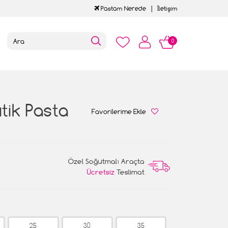
Pastam Nerede
İletişim
0
tik Pasta
Favorilerime Ekle
Özel Soğutmalı Araçta
Ücretsiz
Teslimat
25
30
35