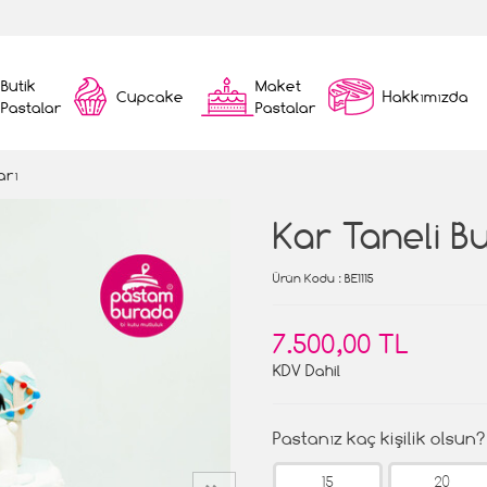
Butik
Maket
Cupcake
Hakkımızda
Pastalar
Pastalar
arı
Kar Taneli Bu
Ürün Kodu
: BE1115
7.500,00 TL
KDV Dahil
Pastanız kaç kişilik olsun?
15
20