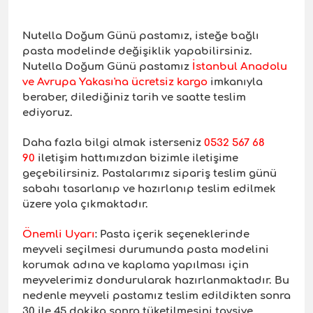
Nutella Doğum Günü pastamız, isteğe bağlı
pasta modelinde değişiklik yapabilirsiniz.
Nutella Doğum Günü pastamız
İstanbul Anadolu
ve Avrupa Yakası'na ücretsiz kargo
imkanıyla
beraber, dilediğiniz tarih ve saatte teslim
ediyoruz.
Daha fazla bilgi almak isterseniz
0532 567 68
90
iletişim hattımızdan bizimle iletişime
geçebilirsiniz. Pastalarımız sipariş teslim günü
sabahı tasarlanıp ve hazırlanıp teslim edilmek
üzere yola çıkmaktadır.
Önemli Uyarı
: Pasta içerik seçeneklerinde
meyveli seçilmesi durumunda pasta modelini
korumak adına ve kaplama yapılması için
meyvelerimiz dondurularak hazırlanmaktadır. Bu
nedenle meyveli pastamız teslim edildikten sonra
30 ile 45 dakika sonra tüketilmesini tavsiye