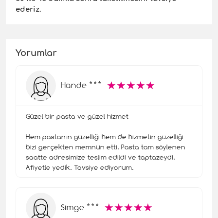
ederiz.
Yorumlar
☆
★
☆
★
☆
★
☆
★
☆
★
Hande ***
Güzel bir pasta ve güzel hizmet
Hem pastanın güzelliği hem de hizmetin güzelliği
bizi gerçekten memnun etti. Pasta tam söylenen
saatte adresimize teslim edildi ve taptazeydi.
Afiyetle yedik. Tavsiye ediyorum.
☆
★
☆
★
☆
★
☆
★
☆
★
Simge ***