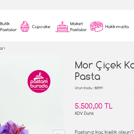
Butik
Maket
Cupcake
Hakkımızda
Pastalar
Pastalar
arı
Mor Çiçek K
Pasta
Ürün Kodu
: BE991
5.500,00 TL
KDV Dahil
Pastanız kaç kişilik olsun?