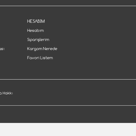
HESABIM
Hesabım
Siparişlerim
ası
Kargom Nerede
Favori Listem
 Hakkı