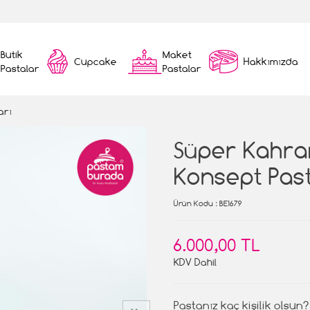
Butik
Maket
Cupcake
Hakkımızda
Pastalar
Pastalar
arı
Süper Kahr
Konsept Pas
Ürün Kodu
: BE1679
6.000,00 TL
KDV Dahil
Pastanız kaç kişilik olsun?