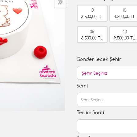
›
10
15
3.500,00 TL
4.500,00 TL
35
40
8.500,00 TL
9.500,00 TL
Gönderilecek Şehir
Semt
Teslim Saati