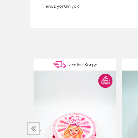
Henüz yorum yok
Kargo
Ücretsiz Kargo
Pasta
‹