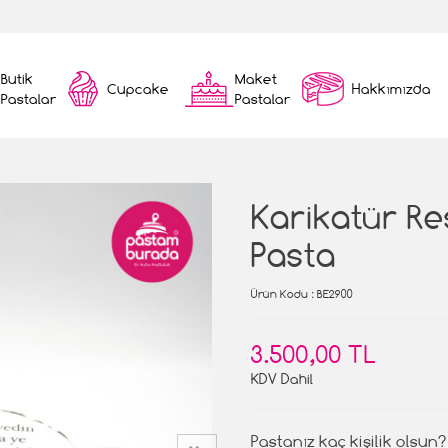
Butik
Maket
Cupcake
Hakkımızda
Pastalar
Pastalar
Karikatür Re
Pasta
Ürün Kodu
: BE2900
3.500,00 TL
KDV Dahil
Pastanız kaç kişilik olsun?