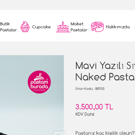
Butik
Maket
Cupcake
Hakkımızda
Pastalar
Pastalar
Mavi Yazılı 
Naked Pasta
Ürün Kodu
: BE933
3.500,00 TL
KDV Dahil
Pastanız kaç kişilik olsun?