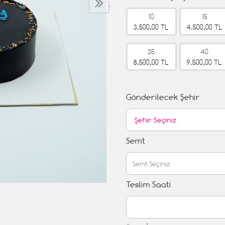
›
10
15
3.500,00 TL
4.500,00 TL
35
40
8.500,00 TL
9.500,00 TL
Gönderilecek Şehir
Semt
Teslim Saati