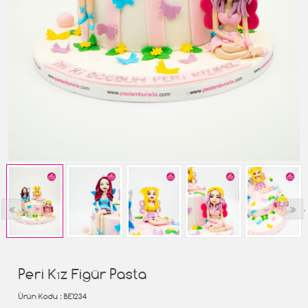
‹
›
Peri Kız Figür Pasta
Ürün Kodu
: BE1234