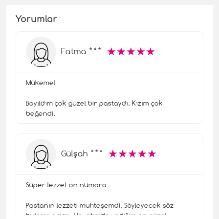
Yorumlar
☆
★
☆
★
☆
★
☆
★
☆
★
Fatma ***
Mükemel
Bayıldım çok güzel bir pastaydı. Kızım çok
beğendi.
☆
★
☆
★
☆
★
☆
★
☆
★
Gülşah ***
Süper lezzet on numara
Pastanın lezzeti muhteşemdi. Söyleyecek söz
bulamıyorum. Hayatımda yediğim en güzel