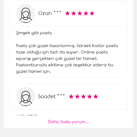
☆
★
☆
★
☆
★
☆
★
☆
★
Ozan ***
Şimşek gibi pasta
Pasta çok güzel tasarlanmış. Görseli kadar pasta
taze olduğu için tadı da süper. Online pasta
siparişi gerçekten çok güzel bir hizmet.
Pastamburada ekibine çok teşekkür ederiz bu
güzel hizmet için.
☆
★
☆
★
☆
★
☆
★
☆
★
Saadet ***
aşık olduk
Daha fazla yorum...
Pastayı gördüğümüzde işte bu çocuğum pastası
olması dedik. Çünkü çok güzel görünüyordu.