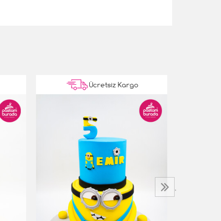
Ücretsiz Kargo
Barbie Kon
5.500,00 T
›