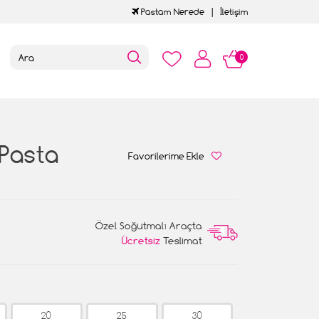
Pastam Nerede
İletişim
0
 Pasta
Favorilerime Ekle
Özel Soğutmalı Araçta
Ücretsiz
Teslimat
20
25
30