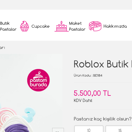
Butik
Maket
Cupcake
Hakkımızda
Pastalar
Pastalar
arı
Roblox Butik
Ürün Kodu
: BE1184
5.500,00 TL
KDV Dahil
Pastanız kaç kişilik olsun?
10
15