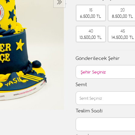
›
15
20
6.500,00 TL
8.500,00 TL
40
45
13.500,00 TL
14.500,00 TL
Gönderilecek Şehir
Semt
Teslim Saati