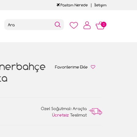
Pastam Nerede
İletişim
0
enerbahçe
Favorilerime Ekle
ta
Özel Soğutmalı Araçta
Ücretsiz
Teslimat