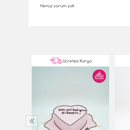
Henüz yorum yok
Kargo
Ücretsiz Kargo
ta
‹