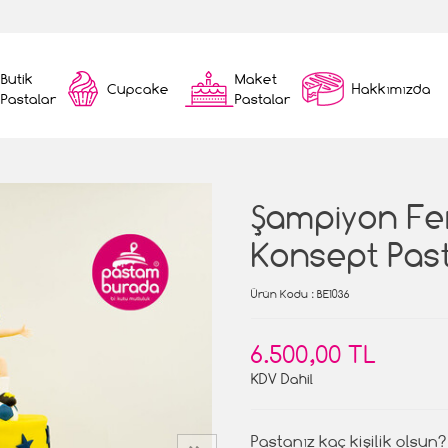
Butik
Maket
Cupcake
Hakkımızda
Pastalar
Pastalar
Şampiyon F
Konsept Pas
Ürün Kodu
: BE1036
6.500,00 TL
KDV Dahil
Pastanız kaç kişilik olsun?