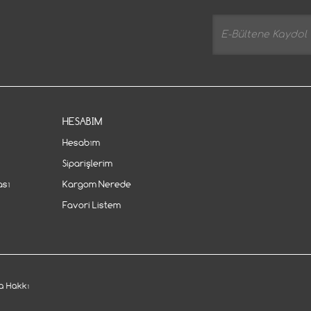
HESABIM
Hesabım
Siparişlerim
ası
Kargom Nerede
Favori Listem
 Hakkı