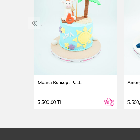
a
‹
Moana Konsept Pasta
Among
5.500,00 TL
5.500