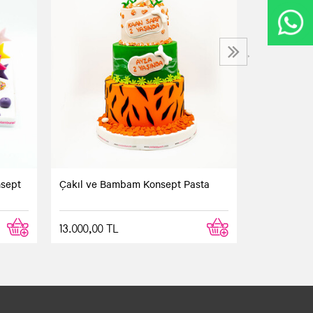
Buz Devri T
5.500,00 T
›
nsept
Çakıl ve Bambam Konsept Pasta
13.000,00 TL