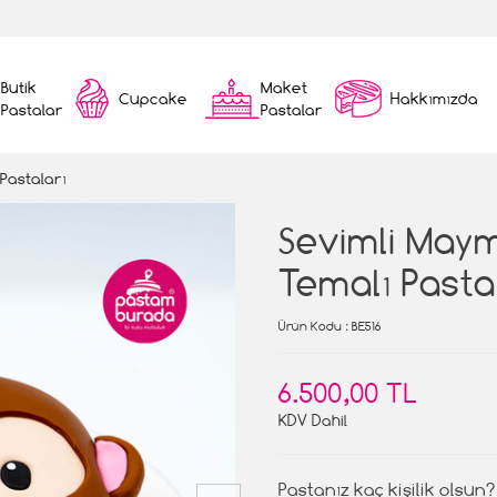
Butik
Maket
Cupcake
Hakkımızda
Pastalar
Pastalar
 Pastaları
Sevimli May
Temalı Pasta
Ürün Kodu
: BE516
6.500,00 TL
KDV Dahil
Pastanız kaç kişilik olsun?