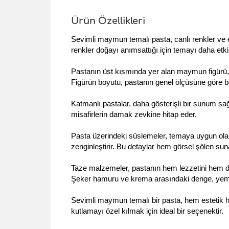
Ürün Özellikleri
Sevimli maymun temalı pasta, canlı renkler ve eğl
renkler doğayı anımsattığı için temayı daha etkili
Pastanın üst kısmında yer alan maymun figürü, ç
Figürün boyutu, pastanın genel ölçüsüne göre bel
Katmanlı pastalar, daha gösterişli bir sunum sağlar
misafirlerin damak zevkine hitap eder.
Pasta üzerindeki süslemeler, temaya uygun olarak
zenginleştirir. Bu detaylar hem görsel şölen su
Taze malzemeler, pastanın hem lezzetini hem de ka
Şeker hamuru ve krema arasındaki denge, yeme 
Sevimli maymun temalı bir pasta, hem estetik h
kutlamayı özel kılmak için ideal bir seçenektir.