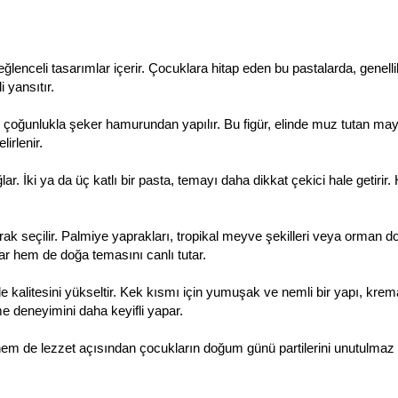
enceli tasarımlar içerir. Çocuklara hitap eden bu pastalarda, genellikle
 yansıtır.
oğunlukla şeker hamurundan yapılır. Bu figür, elinde muz tutan maymun
irlenir.
. İki ya da üç katlı bir pasta, temayı daha dikkat çekici hale getirir. He
 seçilir. Palmiye yaprakları, tropikal meyve şekilleri veya orman doku
nar hem de doğa temasını canlı tutar.
litesini yükseltir. Kek kısmı için yumuşak ve nemli bir yapı, krema içi
deneyimini daha keyifli yapar.
em de lezzet açısından çocukların doğum günü partilerini unutulmaz 