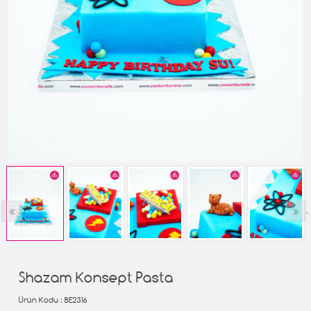
‹
›
Shazam Konsept Pasta
Ürün Kodu
: BE2316