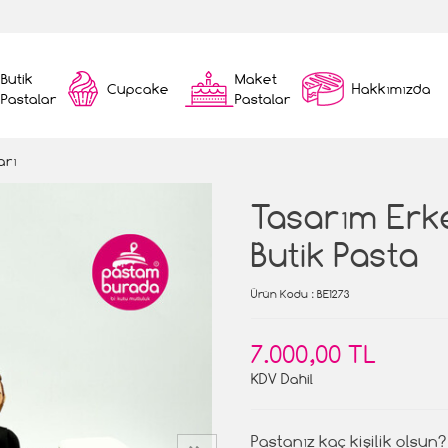
Butik
Maket
Cupcake
Hakkımızda
Pastalar
Pastalar
arı
Tasarım Erk
Butik Pasta
Ürün Kodu
: BE1273
7.000,00 TL
KDV Dahil
Pastanız kaç kişilik olsun?