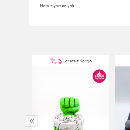
Henüz yorum yok
Kargo
Ücretsiz Kargo
Pasta
‹