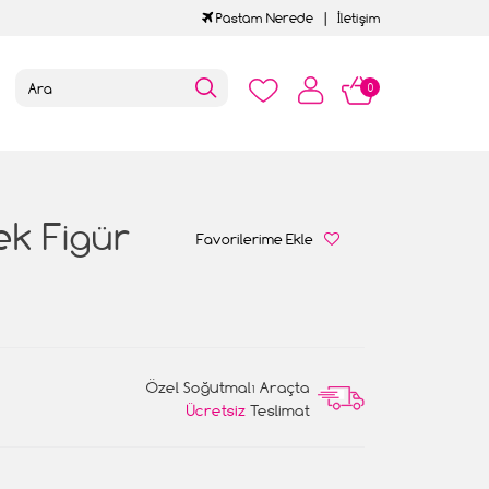
Pastam Nerede
İletişim
0
ek Figür
Favorilerime Ekle
Özel Soğutmalı Araçta
Ücretsiz
Teslimat