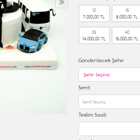
›
10
15
7.000,00 TL
8.000,00 TL
35
40
14.000,00 TL
15.000,00 TL
Gönderilecek Şehir
Semt
Teslim Saati