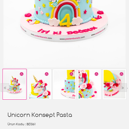
‹
›
Unicorn Konsept Pasta
Ürün Kodu
: BE1361