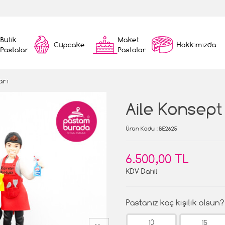
Butik
Maket
Cupcake
Hakkımızda
Pastalar
Pastalar
arı
Aile Konsept
Ürün Kodu
: BE2625
6.500,00 TL
KDV Dahil
Pastanız kaç kişilik olsun?
10
15