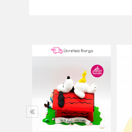
Kargo
Ücretsiz Kargo
 Pasta
‹