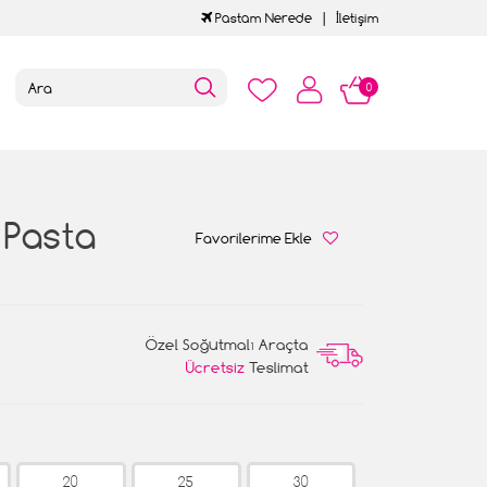
Pastam Nerede
İletişim
0
 Pasta
Favorilerime Ekle
Özel Soğutmalı Araçta
Ücretsiz
Teslimat
20
25
30