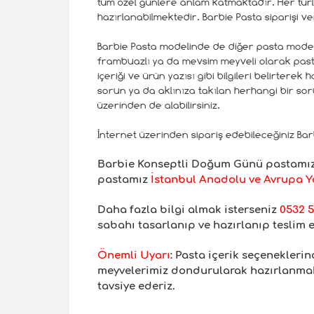
tüm özel günlere anlam katmaktadır. Her türlü 
hazırlanabilmektedir. Barbie Pasta siparişi ve
Barbie Pasta modelinde de diğer pasta modeller
frambuazlı ya da mevsim meyveli olarak pasta iç
içeriği ve ürün yazısı gibi bilgileri belirterek
sorun ya da aklınıza takılan herhangi bir soru 
üzerinden de alabilirsiniz.
İnternet üzerinden sipariş edebileceğiniz Bar
Barbie Konseptli
Doğum Günü pastamız, 
pastamız
İstanbul Anadolu ve Avrupa Ya
Daha fazla bilgi almak isterseniz
0532 5
sabahı tasarlanıp ve hazırlanıp teslim 
Önemli Uyar
ı
: Pasta içerik seçenekler
meyvelerimiz dondurularak hazırlanmakt
tavsiye ederiz.