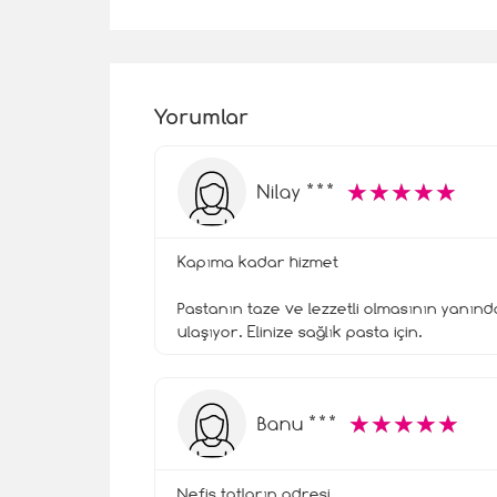
Yorumlar
☆
★
☆
★
☆
★
☆
★
☆
★
Nilay ***
Kapıma kadar hizmet
Pastanın taze ve lezzetli olmasının yanınd
ulaşıyor. Elinize sağlık pasta için.
☆
★
☆
★
☆
★
☆
★
☆
★
Banu ***
Nefis tatların adresi