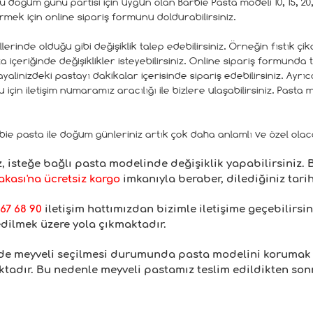
doğum günü partisi için uygun olan Barbie Pasta modeli 10, 15, 20, 2
rmek için online sipariş formunu doldurabilirsiniz.
inde olduğu gibi değişiklik talep edebilirsiniz. Örneğin fıstık çik
eriğinde değişiklikler isteyebilirsiniz. Online sipariş formunda tes
 hayalinizdeki pastayı dakikalar içerisinde sipariş edebilirsiniz. Ayr
için iletişim numaramız aracılığı ile bizlere ulaşabilirsiniz. Pasta
bie pasta ile doğum günleriniz artık çok daha anlamlı ve özel olac
isteğe bağlı pasta modelinde değişiklik yapabilirsiniz.
kası'na ücretsiz kargo
imkanıyla beraber, dilediğiniz tarih
67 68 90
iletişim hattımızdan bizimle iletişime geçebilirsin
edilmek üzere yola çıkmaktadır.
inde meyveli seçilmesi durumunda pasta modelini korumak
adır. Bu nedenle meyveli pastamız teslim edildikten sonra