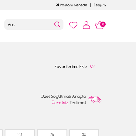
Pastam Nerede
İletişim
0
Favorilerime Ekle
Özel Soğutmalı Araçta
Ücretsiz
Teslimat
20
25
30