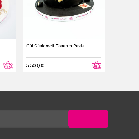
line sipariş çok kolay. Daha ne olsun
Gül Süslemeli Tasarım Pasta
5.500,00 TL
ık tadı damağımızda kaldı. Siparişim
siparişimizin istediğim adrese kadar