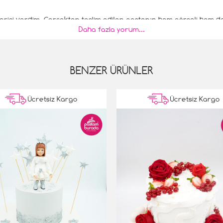
arişi verdim. Gerçekten teslim edilen pastanın hem görseli hem de
Daha fazla yorum...
çin.
BENZER ÜRÜNLER
Ücretsiz Kargo
Ücretsiz Kargo
hiç tereddüt etmedik. Çünkü daha önceden de sipariş vermiştik. G
asta siparişlerinin adresi Paastamburada