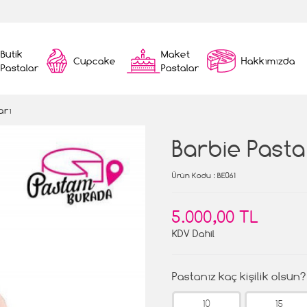
Butik
Maket
Cupcake
Hakkımızda
Pastalar
Pastalar
arı
Barbie Pasta
Ürün Kodu
: BE061
5.000,00 TL
KDV Dahil
Pastanız kaç kişilik olsun?
10
15