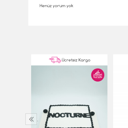
Henüz yorum yok
Kargo
Ücretsiz Kargo
ta
‹