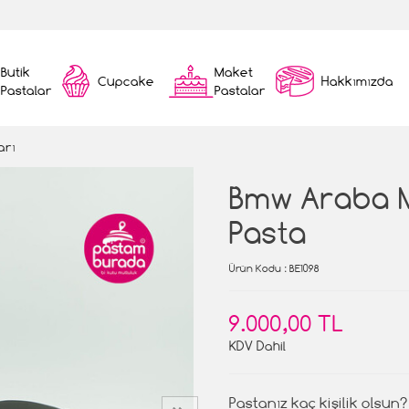
Butik
Maket
Cupcake
Hakkımızda
Pastalar
Pastalar
arı
Bmw Araba 
Pasta
Ürün Kodu
: BE1098
9.000,00 TL
KDV Dahil
Pastanız kaç kişilik olsun?