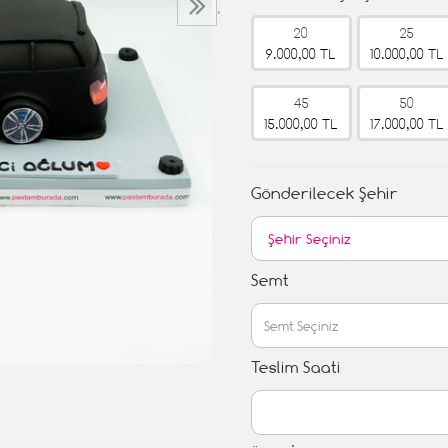
›
20
25
9.000,00 TL
10.000,00 TL
45
50
15.000,00 TL
17.000,00 TL
Gönderilecek Şehir
Semt
Teslim Saati