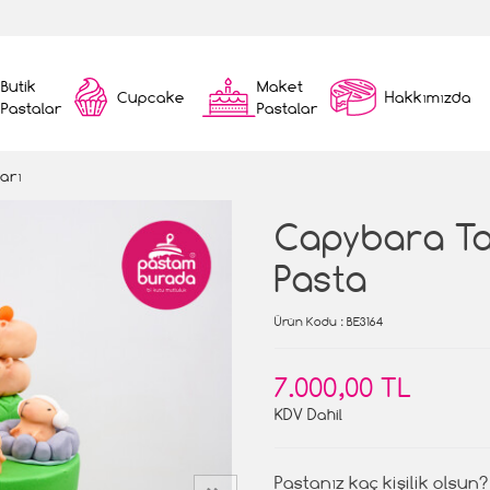
Butik
Maket
Cupcake
Hakkımızda
Pastalar
Pastalar
arı
Capybara T
Pasta
Ürün Kodu
: BE3164
7.000,00 TL
KDV Dahil
Pastanız kaç kişilik olsun?