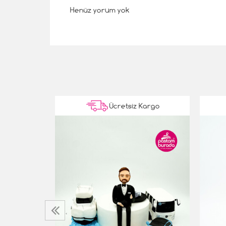
Henüz yorum yok
Kargo
Ücretsiz Kargo
 Konsept
‹