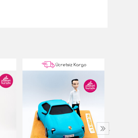
Ücretsiz Kargo
Gold Detayl
5.500,00 T
›