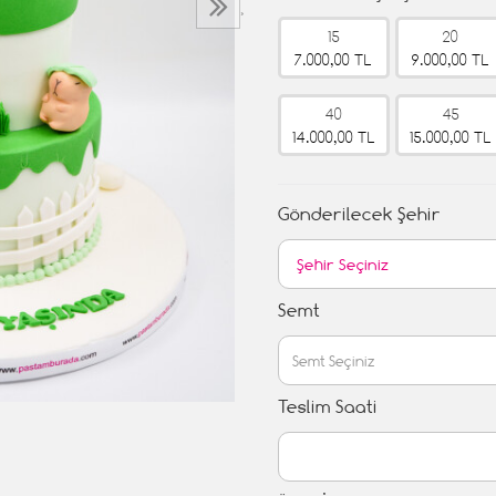
›
15
20
7.000,00 TL
9.000,00 TL
40
45
14.000,00 TL
15.000,00 TL
Gönderilecek Şehir
Semt
Teslim Saati