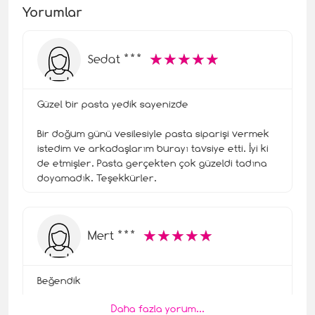
Yorumlar
☆
★
☆
★
☆
★
☆
★
☆
★
Sedat ***
Güzel bir pasta yedik sayenizde
Bir doğum günü vesilesiyle pasta siparişi vermek
istedim ve arkadaşlarım burayı tavsiye etti. İyi ki
de etmişler. Pasta gerçekten çok güzeldi tadına
doyamadık. Teşekkürler.
☆
★
☆
★
☆
★
☆
★
☆
★
Mert ***
Beğendik
Daha fazla yorum...
Pastayı hem doğum gününü kutladığımız arkadaş