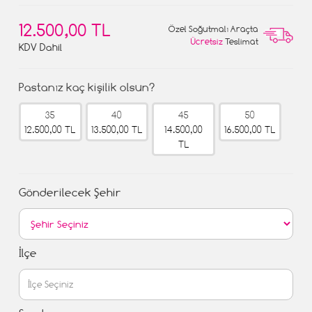
12.500,00 TL
Özel Soğutmalı Araçta
Ücretsiz
Teslimat
KDV Dahil
Pastanız kaç kişilik olsun?
35
40
45
50
12.500,00 TL
13.500,00 TL
14.500,00
16.500,00 TL
TL
Gönderilecek Şehir
İlçe