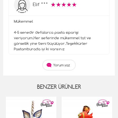
☆
★
☆
★
☆
★
☆
★
☆
★
Elif ***
Mükemmel
4-5 senedir defalarca pasta siparişi
veriyorum.Her seferinde mükemmel tat ve
görsellik yine beni büyülüyor.Teşekkürler
Pastamburada iyi ki varsınız
Yorum yaz
BENZER ÜRÜNLER