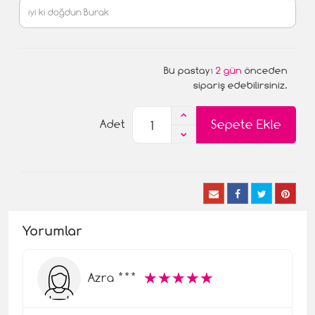
Bu pastayı
2 gün
önceden
sipariş edebilirsiniz.
Sepete Ekle
Adet
Yorumlar
☆
★
☆
★
☆
★
☆
★
☆
★
Azra ***