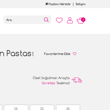
Pastam Nerede
İletişim
0
n Pastası
Favorilerime Ekle
Özel Soğutmalı Araçta
Ücretsiz
Teslimat
25
30
35