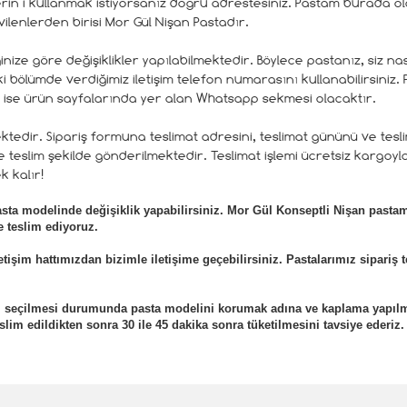
erin i kullanmak istiyorsanız doğru adrestesiniz. Pastam burada ol
ilenlerden birisi Mor Gül Nişan Pastadır.
nize göre değişiklikler yapılabilmektedir. Böylece pastanız, siz nasıl
 bölümde verdiğimiz iletişim telefon numarasını kullanabilirsiniz. P
 ise ürün sayfalarında yer alan Whatsapp sekmesi olacaktır.
tedir. Sipariş formuna teslimat adresini, teslimat gününü ve teslim
 teslim şekilde gönderilmektedir. Teslimat işlemi ücretsiz kargoyla
k kalır!
asta modelinde değişiklik yapabilirsiniz. Mor Gül Konseptli Nişan pasta
e teslim ediyoruz.
etişim hattımızdan bizimle iletişime geçebilirsiniz. Pastalarımız sipariş 
eli seçilmesi durumunda pasta modelini korumak adına ve kaplama yapıl
lim edildikten sonra 30 ile 45 dakika sonra tüketilmesini tavsiye ederiz.