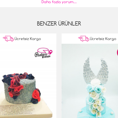
Daha fazla yorum...
a beni şaşırttı. Teşekkürler.
BENZER ÜRÜNLER
Ücretsiz Kargo
Ücretsiz Kargo
rünümü ve rengi çok güzeldi. Pasta taze ve lezzetliydi. Beni bu 
olayı teşekkür ederim.
bu pastayı sipariş ettim. Siparişim sorunsuz salona kadar geldi t