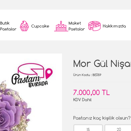
Butik
Maket
Cupcake
Hakkımızda
Pastalar
Pastalar
Mor Gül Nişa
Ürün Kodu
: BE059
7.000,00 TL
KDV Dahil
Pastanız kaç kişilik olsun?
15
20