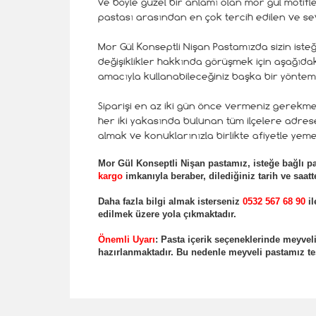
ve böyle güzel bir anlamı olan mor gül motifl
pastası arasından en çok tercih edilen ve sev
Mor Gül Konseptli Nişan Pastamızda sizin isteği
değişiklikler hakkında görüşmek için aşağıdaki
amacıyla kullanabileceğiniz başka bir yöntem
Siparişi en az iki gün önce vermeniz gerekmek
her iki yakasında bulunan tüm ilçelere adrese
almak ve konuklarınızla birlikte afiyetle yeme
Mor Gül Konseptli
Nişan pastamız, isteğe bağlı p
kargo
imkanıyla beraber, dilediğiniz tarih ve saatt
Daha fazla bilgi almak isterseniz
0532 567 68 90
il
edilmek üzere yola çıkmaktadır.
Önemli Uyar
ı
: Pasta içerik seçeneklerinde meyv
hazırlanmaktadır. Bu nedenle meyveli pastamız tes