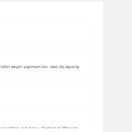
ndan seçim yapmam zor olsa da sipariş
 gerçekten çok kolay. Pastam muhteşem.