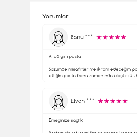
Yorumlar
☆
★
☆
★
☆
★
☆
★
☆
★
Banu ***
Aradığım pasta
Sözümde misafirlerime ikram edeceğim pa
ettiğim pasta bana zamanında ulaştırıldı. 
☆
★
☆
★
☆
★
☆
★
☆
★
Elvan ***
Emeğinize sağlık
Pastam davet verdiğim salonuma kadar sor