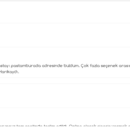
stayı pastamburada adresinde buldum. Çok fazla seçenek arası
Harikaydı.
unsuz tam saatinde teslim edildi. Online olarak sipariş vermek