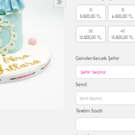
›
10
15
5.500,00 TL
6.500,00 TL
35
40
12.500,00 TL
13.500,00 TL
Gönderilecek Şehir
Semt
Teslim Saati