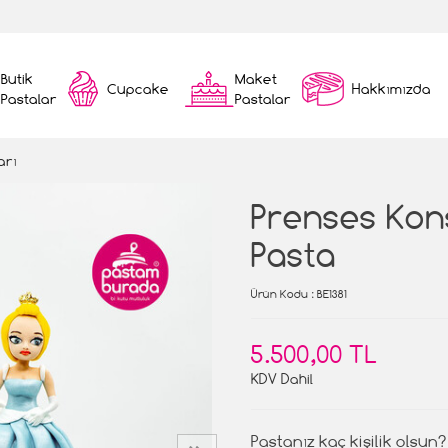
Butik
Maket
Cupcake
Hakkımızda
Pastalar
Pastalar
arı
Prenses Kon
Pasta
Ürün Kodu
: BE1381
5.500,00 TL
KDV Dahil
Pastanız kaç kişilik olsun?