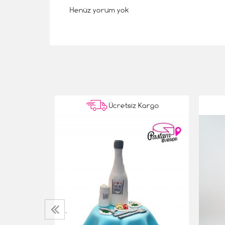
Henüz yorum yok
Kargo
Ücretsiz Kargo
‹