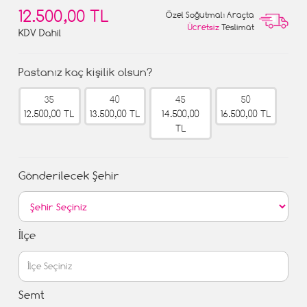
12.500,00 TL
Özel Soğutmalı Araçta
Ücretsiz
Teslimat
KDV Dahil
Pastanız kaç kişilik olsun?
35
40
45
50
12.500,00 TL
13.500,00 TL
14.500,00
16.500,00 TL
TL
Gönderilecek Şehir
İlçe
Semt