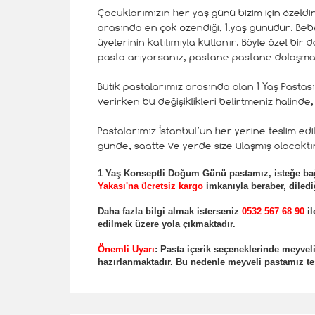
Çocuklarımızın her yaş günü bizim için özeld
arasında en çok özendiği, 1.yaş günüdür. Beb
üyelerinin katılımıyla kutlanır. Böyle özel bi
pasta arıyorsanız, pastane pastane dolaşma
Butik pastalarımız arasında olan 1 Yaş Pastası 
verirken bu değişiklikleri belirtmeniz halinde,
Pastalarımız İstanbul’un her yerine teslim ed
günde, saatte ve yerde size ulaşmış olacaktır
1 Yaş Konseptli
Doğum Günü pastamız, isteğe bağ
Yakası'na ücretsiz kargo
imkanıyla beraber, dilediğ
Daha fazla bilgi almak isterseniz
0532 567 68 90
il
edilmek üzere yola çıkmaktadır.
Önemli Uyar
ı
: Pasta içerik seçeneklerinde meyv
hazırlanmaktadır. Bu nedenle meyveli pastamız tes