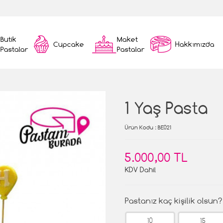
Butik
Maket
Cupcake
Hakkımızda
Pastalar
Pastalar
1 Yaş Pasta
Ürün Kodu
: BE021
5.000,00 TL
KDV Dahil
Pastanız kaç kişilik olsun?
10
15