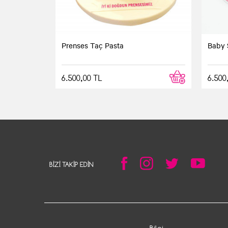
☆
★
☆
★
☆
★
☆
★
☆
★
Defne ***
Prenses Taç Pasta
Baby 
Müthiş lezzet
6.500,00 TL
6.500
Pastayı görür görmez aşık olduk ve hemen 
pasta için ilk tercihimiz kesinlikle pastam
BIZI TAKIP EDIN