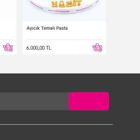
Ayıcık Temalı Pasta
6.000,00 TL
üntüsü de tadı da muhteşemdi. Bundan sonra