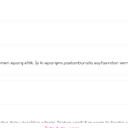
en sipariş ettik. İyi ki siparişimi pastamburada sayfasından ver
erden dolayı teşekkür ederim. Pastam gördüğüm resim ile birebir a