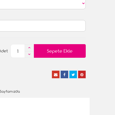
Sepete Ekle
Adet
 Sayfamızda