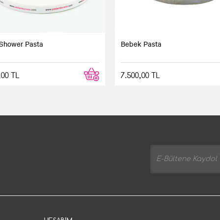
Shower Pasta
Bebek Pasta
,00 TL
7.500,00 TL
sipariş ettik. Pasta tam istediğimiz saatte elimize ulaştı ve gör
burada.
Yorum yaz