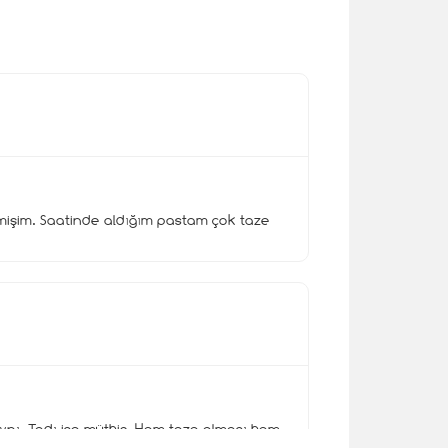
mişim. Saatinde aldığım pastam çok taze
ynı. Tadı ise müthiş. Hem taze olması hem