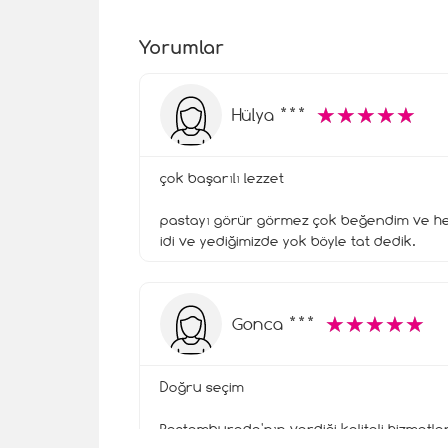
Yorumlar
☆
★
☆
★
☆
★
☆
★
☆
★
Hülya ***
çok başarılı lezzet
pastayı görür görmez çok beğendim ve hem
idi ve yediğimizde yok böyle tat dedik.
☆
★
☆
★
☆
★
☆
★
☆
★
Gonca ***
Doğru seçim
Pastamburada'nın verdiği kaliteli hizmetl