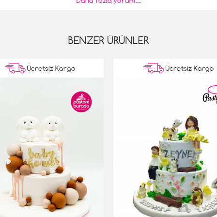
Daha fazla yorum...
.
BENZER ÜRÜNLER
Ücretsiz Kargo
Ücretsiz Kargo
im için doğru tercih olduğunu elime ulaştığında anladım. pastanın
laştı.
a dedim. Hemen sipariş ettim. Pastanın görüntüsü kadar tadı da