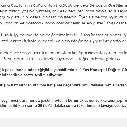
ir ama bazılarının daha anlamlı olduğu gerçeği de göz ardı edilem
eğin birinci yaşına girmesi, çok eskiden beri toplumda büyük sevin
r doğum günü için, özel bir pasta da istenir. Eğer siz de çocuğunuzun
yı bırakın ve pastamburada.com adresinde en güzel 1 Yaş Pastası
büyük ilgi görmekte ve beğenilmektedir. 1 Yaş Pastasında istediğiniz d
 istekleriniz dikkate alınacak ve sizin isteğinize uygun bir pasta or
ilmekte ve kargo ücreti alınmamaktadır. Siparişinizi iki gün öncede
. Sevdiklerinizi mutlu etmek istiyorsanız doğru adrese geldiniz.
lı pasta modelinde değişiklik yapabilirsiniz. 1 Yaş Konseptli Doğum 
iniz tarih ve saatte teslim ediyoruz.
etişim hattımızdan bizimle iletişime geçebilirsiniz. Pastalarımız sipariş 
eli seçilmesi durumunda pasta modelini korumak adına ve kaplama yapıl
lim edildikten sonra 30 ile 45 dakika sonra tüketilmesini tavsiye ederiz.