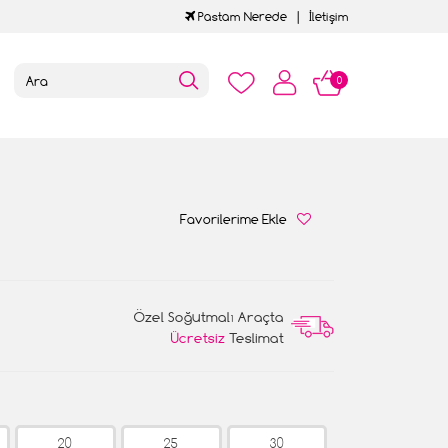
Pastam Nerede
İletişim
0
Favorilerime Ekle
Özel Soğutmalı Araçta
Ücretsiz
Teslimat
20
25
30