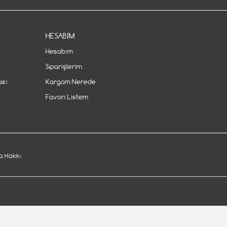
HESABIM
Hesabım
Siparişlerim
ası
Kargom Nerede
Favori Listem
 Hakkı