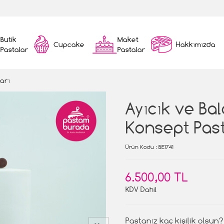
Butik
Maket
Cupcake
Hakkımızda
Pastalar
Pastalar
arı
Ayıcık ve Ba
Konsept Pas
Ürün Kodu
: BE1741
6.500,00 TL
KDV Dahil
Pastanız kaç kişilik olsun?