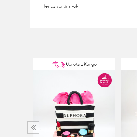
Henüz yorum yok
Kargo
Ücretsiz Kargo
a
‹