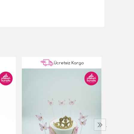
Ücretsiz Kargo
Harry Potte
5.500,00 T
›