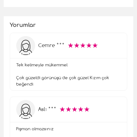
Yorumlar
☆
★
☆
★
☆
★
☆
★
☆
★
Cemre ***
Tek kelimeyle mükemmel
Çok güzeldi görünüşü de çok güzel Kızım çok
beğendi
☆
★
☆
★
☆
★
☆
★
☆
★
Aslı ***
Pişman olmazsınız