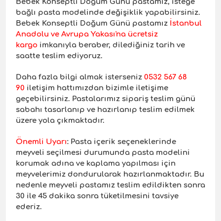
Bebek Konseptli
Doğum Günü pastamız, isteğe
bağlı pasta modelinde değişiklik yapabilirsiniz.
Bebek Konseptli Doğum Günü pastamız
İstanbul
Anadolu ve Avrupa Yakası'na ücretsiz
kargo
imkanıyla beraber, dilediğiniz tarih ve
saatte teslim ediyoruz.
Daha fazla bilgi almak isterseniz
0532 567 68
90
iletişim hattımızdan bizimle iletişime
geçebilirsiniz. Pastalarımız sipariş teslim günü
sabahı tasarlanıp ve hazırlanıp teslim edilmek
üzere yola çıkmaktadır.
Önemli Uyar
ı
: Pasta içerik seçeneklerinde
meyveli seçilmesi durumunda pasta modelini
korumak adına ve kaplama yapılması için
meyvelerimiz dondurularak hazırlanmaktadır. Bu
nedenle meyveli pastamız teslim edildikten sonra
30 ile 45 dakika sonra tüketilmesini tavsiye
ederiz.