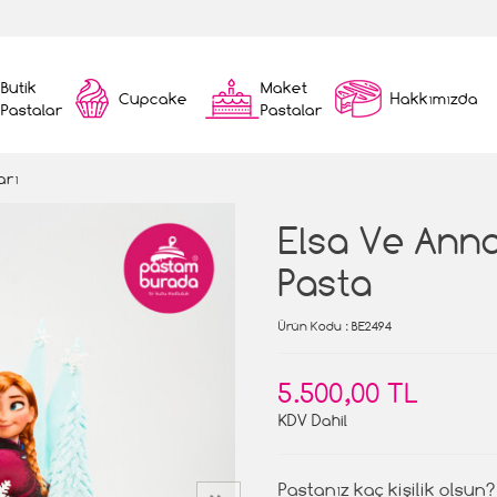
Butik
Maket
Cupcake
Hakkımızda
Pastalar
Pastalar
arı
Elsa Ve Ann
Pasta
Ürün Kodu
: BE2494
5.500,00 TL
KDV Dahil
Pastanız kaç kişilik olsun?