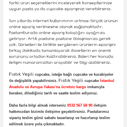
farklı ürün seçeneklerini inceleyerek konseptlerinize
uygun pasta ya da cupcake siparişinizi verebilirsiniz.
Son yıllarda internet kullanımının artması birçok ürünün
online sipariş verilmesine olanak sağlamaktadır.
Pastamburada online sipariş kolaylığını ayağınıza
getiriyor. Artık pastane pastane dolaşmanıza gerek
yok. Görselleri ile birlikte sergilenen ürünlerin siparişini
birkaç dakikada tamamlayarak davetlerin en önemli
sorununu ortadan kaldırabilirsiniz. Bizleri her konuda
iletişim numaramızdan arayabilir ve bilgi alabilirsiniz.
Fıstık Yeşili
cupcake, isteğe bağlı cupcake ve kurabiyeler
Fıstık Yeşili
ile değişiklik yapabilirsiniz.
cupcake
İstanbul
Anadolu ve Avrupa Yakası'na ücretsiz kargo
imkanıyla
beraber, dilediğiniz tarih ve saatte teslim ediyoruz.
Daha fazla bilgi almak isterseniz
0532 567 68 90
iletişim
hattımızdan bizimle iletişime geçebilirsiniz. Pastalarımız
sipariş teslim günü sabahı tasarlanıp ve hazırlanıp teslim
edilmek üzere yola çıkmaktadır.