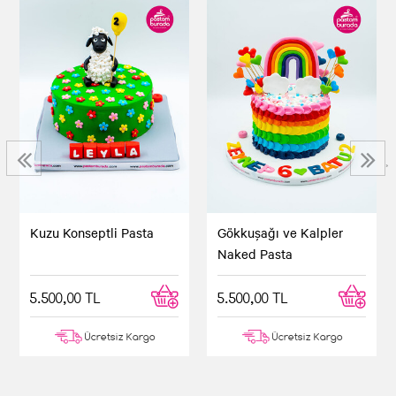
☆
★
☆
★
☆
★
☆
★
☆
★
Beril ***
Pastayı beğendik
Pastayı gerçekten çok beğendik. Ellerinize sağlık.
‹
›
Seçimimizden çok memnun kaldık. Butik pastayı
nereden sipariş vereceklerini seçemeyenlere
Pastamburadayı öneriyorum.
Kuzu Konseptli Pasta
Gökkuşağı ve Kalpler
Naked Pasta
☆
★
☆
★
☆
★
☆
★
☆
★
Davut ***
5.500,00 TL
5.500,00 TL
Ücretsiz Kargo
Ücretsiz Kargo
Ellerinize sağlık
Pasta gerçekten çok güzeldi. Ne kadar emek