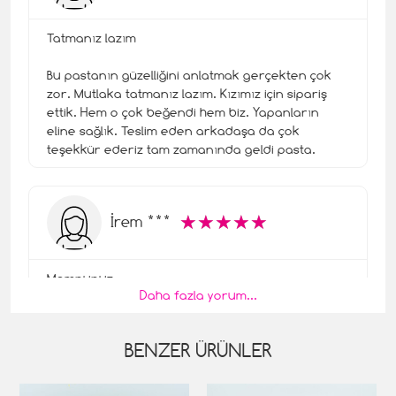
Tatmanız lazım
Bu pastanın güzelliğini anlatmak gerçekten çok
zor. Mutlaka tatmanız lazım. Kızımız için sipariş
ettik. Hem o çok beğendi hem biz. Yapanların
eline sağlık. Teslim eden arkadaşa da çok
teşekkür ederiz tam zamanında geldi pasta.
☆
★
☆
★
☆
★
☆
★
☆
★
İrem ***
Memnunuz
Daha fazla yorum...
Pastamızı pastamburada adresinden sipariş
etmekten son derece memnunuz. Bir
BENZER ÜRÜNLER
arkadaşımız tavsiye etmişti. İyi ki onu dinlemişiz.
Pastane pastane gezmeyip buradan sipariş
vermekle akıllılık ettik.