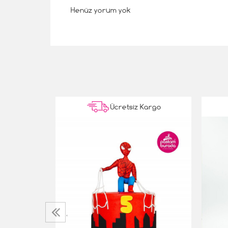
Henüz yorum yok
Kargo
Ücretsiz Kargo
 Pasta
‹