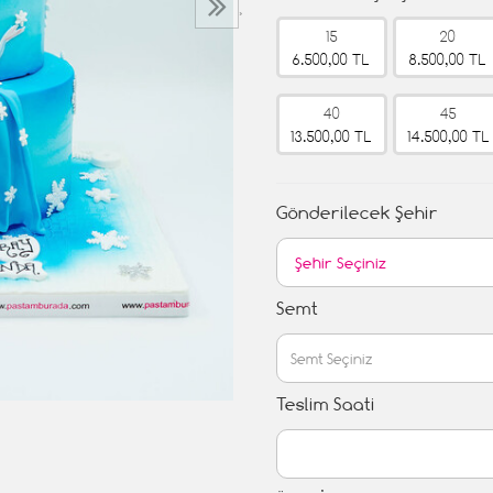
›
15
20
6.500,00 TL
8.500,00 TL
40
45
13.500,00 TL
14.500,00 TL
Gönderilecek Şehir
Semt
Teslim Saati