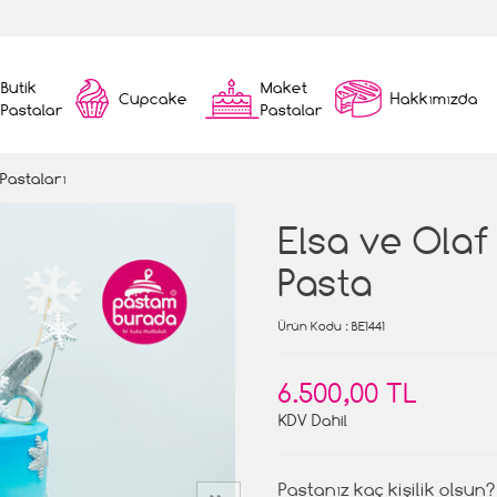
Butik
Maket
Cupcake
Hakkımızda
Pastalar
Pastalar
 Pastaları
Elsa ve Olaf
Pasta
Ürün Kodu
: BE1441
6.500,00 TL
KDV Dahil
Pastanız kaç kişilik olsun?