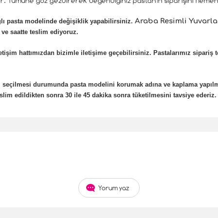
. Tümüne göz gezdirerek beğendiğiniz pastanın siparişini hemen v
Araba Resimli Yuvarla
lı pasta modelinde değişiklik yapabilirsiniz.
 ve saatte teslim ediyoruz.
etişim hattımızdan bizimle iletişime geçebilirsiniz. Pastalarımız sipariş 
eli seçilmesi durumunda pasta modelini korumak adına ve kaplama yapıl
lim edildikten sonra 30 ile 45 dakika sonra tüketilmesini tavsiye ederiz.
Yorum yaz