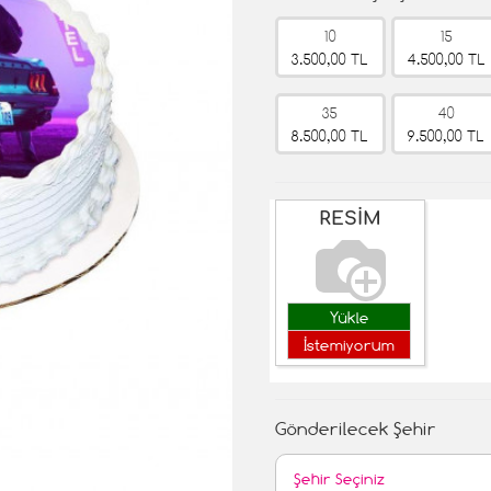
10
15
3.500,00 TL
4.500,00 TL
35
40
8.500,00 TL
9.500,00 TL
RESİM
Yükle
İstemiyorum
Gönderilecek Şehir