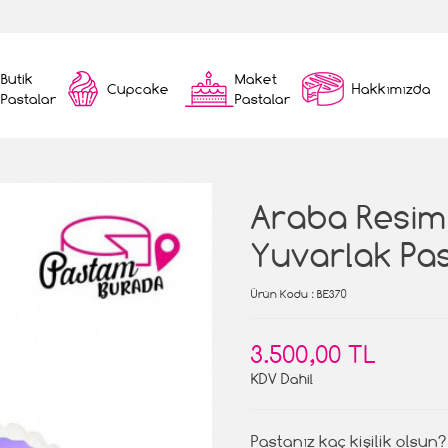
Butik
Maket
Cupcake
Hakkımızda
Pastalar
Pastalar
Araba Resiml
Yuvarlak Pa
Ürün Kodu
: BE370
3.500,00 TL
KDV Dahil
Pastanız kaç kişilik olsun?