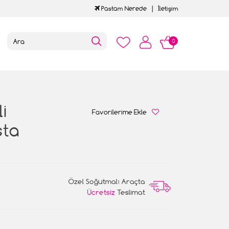
Pastam Nerede
İletişim
0
i
Favorilerime Ekle
sta
Özel Soğutmalı Araçta
Ücretsiz
Teslimat